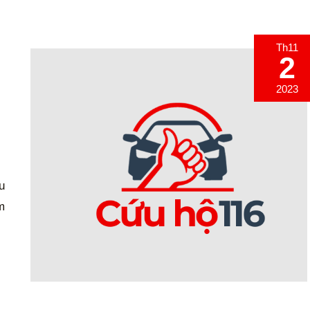
Th11
2
2023
u
m