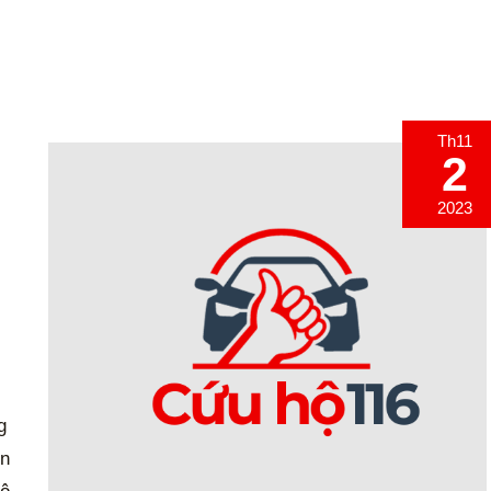
Th11
2
2023
g
òn