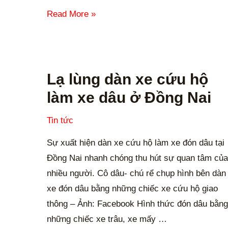
tại
Read More »
VN
Lạ
lùng
Lạ lùng dàn xe cứu hộ
dàn
làm xe dâu ở Đồng Nai
xe
cứu
Tin tức
hộ
Sự xuất hiện dàn xe cứu hộ làm xe đón dâu tại
làm
Đồng Nai nhanh chóng thu hút sự quan tâm của
xe
nhiều người. Cô dâu- chú rể chụp hình bên dàn
dâu
xe đón dâu bằng những chiếc xe cứu hộ giao
ở
thông – Ảnh: Facebook Hình thức đón dâu bằng
Đồng
những chiếc xe trâu, xe mấy …
Nai