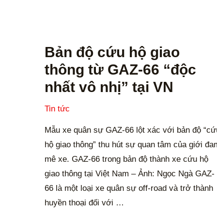
Bản
độ
Bản độ cứu hộ giao
cứu
thông từ GAZ-66 “độc
hộ
nhất vô nhị” tại VN
giao
thông
Tin tức
từ
Mẫu xe quân sự GAZ-66 lột xác với bản độ “cứ
GAZ-
hộ giao thông” thu hút sự quan tâm của giới đa
66
mê xe. GAZ-66 trong bản độ thành xe cứu hộ
“độc
giao thông tại Việt Nam – Ảnh: Ngọc Ngà GAZ-
nhất
66 là một loại xe quân sự off-road và trở thành
vô
huyền thoại đối với …
nhị”