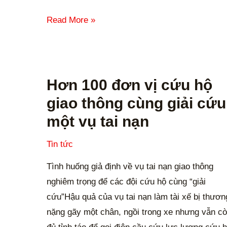
Read More »
Hơn
100
Hơn 100 đơn vị cứu hộ
đơn
giao thông cùng giải cứu
vị
một vụ tai nạn
cứu
hộ
Tin tức
giao
Tình huống giả định về vụ tai nạn giao thông
thông
nghiêm trọng để các đội cứu hộ cùng “giải
cùng
cứu”Hậu quả của vụ tai nạn làm tài xế bị thươn
giải
nặng gãy một chân, ngồi trong xe nhưng vẫn c
cứu