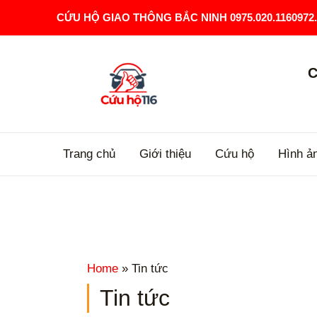
Skip
CỨU HỘ GIAO THÔNG BẮC NINH
0975.020.1160972.
to
content
C
Trang chủ
Giới thiệu
Cứu hộ
Hình ả
Home
Tin tức
Tin tức